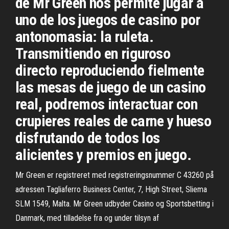
de Mr Green nos permite jugar a
uno de los juegos de casino por
antonomasia: la ruleta.
Transmitiendo en riguroso
directo reproduciendo fielmente
las mesas de juego de un casino
real, podremos interactuar con
crupieres reales de carne y hueso
disfrutando de todos los
alicientes y premios en juego.
Mr Green er registreret med registreringsnummer C 43260 på
adressen Tagliaferro Business Center, 7, High Street, Sliema
SLM 1549, Malta. Mr Green udbyder Casino og Sportsbetting i
Danmark, med tilladelse fra og under tilsyn af