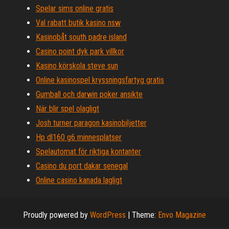
Spelar sims online gratis
Val rabatt butik kasino nsw
Kasinobåt south padre island
Casino point dyk park villkor
Kasino körskola steve sun
Online kasinospel kryssningsfartyg gratis
Gumball och darwin poker ansikte
När blir spel olagligt
Josh turner paragon kasinobiljetter
Hp dl160 g6 minnesplatser
Spelautomat för riktiga kontanter
Casino du port dakar senegal
Online casino kanada lagligt
Proudly powered by
WordPress
|
Theme:
Envo Magazine