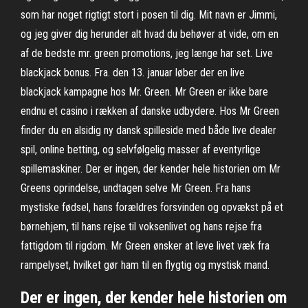
som har noget rigtigt stort i posen til dig. Mit navn er Jimmi,
og jeg giver dig herunder alt hvad du behøver at vide, om en
af de bedste mr. green promotions, jeg længe har set. Live
blackjack bonus. Fra. den 13. januar løber der en live
blackjack kampagne hos Mr. Green. Mr Green er ikke bare
endnu et casino i rækken af danske udbydere. Hos Mr Green
finder du en alsidig ny dansk spilleside med både live dealer
spil, online betting, og selvfølgelig masser af eventyrlige
spillemaskiner. Der er ingen, der kender hele historien om Mr
Greens oprindelse, undtagen selve Mr Green. Fra hans
mystiske fødsel, hans forældres forsvinden og opvækst på et
børnehjem, til hans rejse til voksenlivet og hans rejse fra
fattigdom til rigdom. Mr Green ønsker at leve livet væk fra
rampelyset, hvilket gør ham til en flygtig og mystisk mand.
Der er ingen, der kender hele historien om