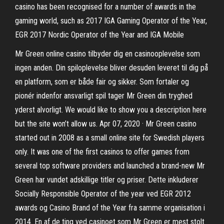
casino has been recognised for a number of awards in the
gaming world, such as 2017 IGA Gaming Operator of the Year,
EGR 2017 Nordic Operator of the Year and IGA Mobile
Mr Green online casino tilbyder dig en casinooplevelse som
ingen anden. Din spiloplevelse bliver desuden leveret til dig på
en platform, som er både fair og sikker. Som fortaler og
pionér indenfor ansvarligt spil tager Mr Green din tryghed
yderst alvorligt. We would like to show you a description here
but the site won’t allow us. Apr 07, 2020 · Mr Green casino
started out in 2008 as a small online site for Swedish players
only. It was one of the first casinos to offer games from
several top software providers and launched a brand-new Mr
Green har vundet adskillige titler og priser. Dette inkluderer
Socially Responsible Operator of the year ved EGR 2012
awards og Casino Brand of the Year fra samme organisation i
2014. En af de ting ved casinoet som Mr Green er mest stolt