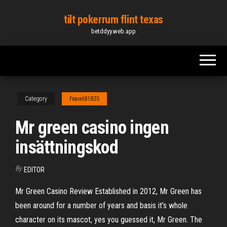
Skip
tilt pokerrum flint texas
to
betddyy.web.app
the
content
Category
Feavel81835
Mr green casino ingen
insättningskod
By
EDITOR
Mr Green Casino Review Established in 2012, Mr Green has
been around for a number of years and basis it’s whole
character on its mascot, yes you guessed it, Mr Green. The