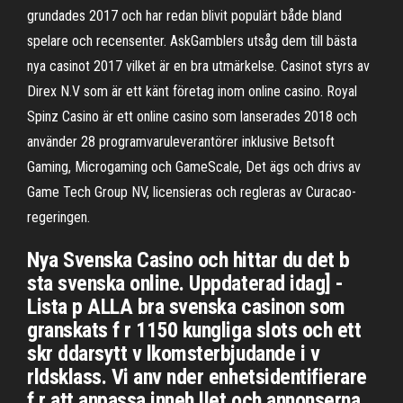
grundades 2017 och har redan blivit populärt både bland
spelare och recensenter. AskGamblers utsåg dem till bästa
nya casinot 2017 vilket är en bra utmärkelse. Casinot styrs av
Direx N.V som är ett känt företag inom online casino. Royal
Spinz Casino är ett online casino som lanserades 2018 och
använder 28 programvaruleverantörer inklusive Betsoft
Gaming, Microgaming och GameScale, Det ägs och drivs av
Game Tech Group NV, licensieras och regleras av Curacao-
regeringen.
Nya Svenska Casino och hittar du det b
sta svenska online. Uppdaterad idag] -
Lista p ALLA bra svenska casinon som
granskats f r 1150 kungliga slots och ett
skr ddarsytt v lkomsterbjudande i v
rldsklass. Vi anv nder enhetsidentifierare
f r att anpassa inneh llet och annonserna