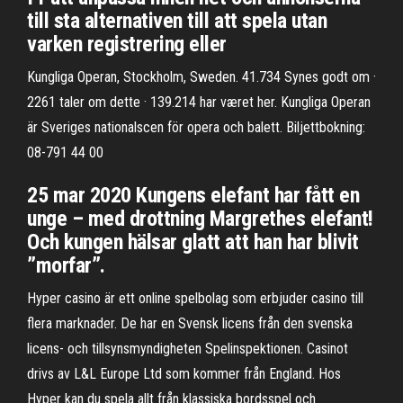
till sta alternativen till att spela utan
varken registrering eller
Kungliga Operan, Stockholm, Sweden. 41.734 Synes godt om ·
2261 taler om dette · 139.214 har været her. Kungliga Operan
är Sveriges nationalscen för opera och balett. Biljettbokning:
08-791 44 00
25 mar 2020 Kungens elefant har fått en
unge – med drottning Margrethes elefant!
Och kungen hälsar glatt att han har blivit
”morfar”.
Hyper casino är ett online spelbolag som erbjuder casino till
flera marknader. De har en Svensk licens från den svenska
licens- och tillsynsmyndigheten Spelinspektionen. Casinot
drivs av L&L Europe Ltd som kommer från England. Hos
Hyper kan du spela allt från klassiska bordsspel och