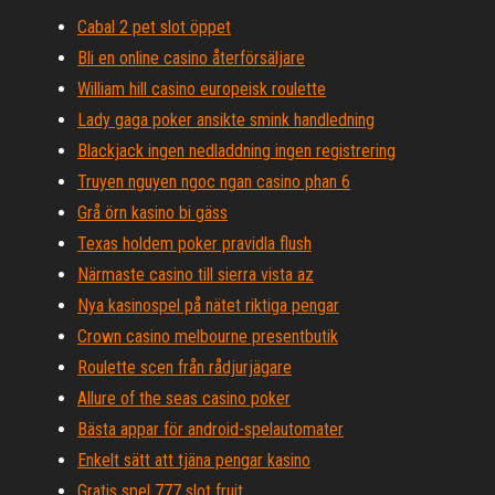
Cabal 2 pet slot öppet
Bli en online casino återförsäljare
William hill casino europeisk roulette
Lady gaga poker ansikte smink handledning
Blackjack ingen nedladdning ingen registrering
Truyen nguyen ngoc ngan casino phan 6
Grå örn kasino bi gäss
Texas holdem poker pravidla flush
Närmaste casino till sierra vista az
Nya kasinospel på nätet riktiga pengar
Crown casino melbourne presentbutik
Roulette scen från rådjurjägare
Allure of the seas casino poker
Bästa appar för android-spelautomater
Enkelt sätt att tjäna pengar kasino
Gratis spel 777 slot fruit