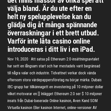
det finns massor av olika spel att
välja bland. Är du ute efter en
helt ny spelupplevelse kan du
glädja dig åt många spännande
överraskningar i ett brett utbud.
Varför inte låta casino online
introduceras i ditt liv i en iPad.
Nov 19, 2020 · Att satsa på Ethereum 2.0-insättningsavtalet
har sett en långsam start och har mestadels varit begränsad
till några valar och industrin. Tidvattnet verkar dock vända
eftersom stora värdepappersföretag nu börjar märka. Dubais
IBC-grupp har tillkännagett en investering på 10 miljoner dollar
vilket motsvarar en [] Inlägget Ethereum 2.0 ser $ 10 miljoner
insats från Dubai-baserade Online kasinon, Aven Kand SOM
Virtuella kasinon Eller kasinon Internet, online-versioner AV