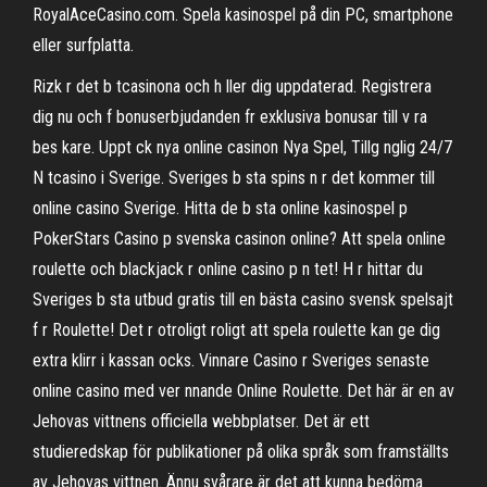
RoyalAceCasino.com. Spela kasinospel på din PC, smartphone
eller surfplatta.
Rizk r det b tcasinona och h ller dig uppdaterad. Registrera
dig nu och f bonuserbjudanden fr exklusiva bonusar till v ra
bes kare. Uppt ck nya online casinon Nya Spel, Tillg nglig 24/7
N tcasino i Sverige. Sveriges b sta spins n r det kommer till
online casino Sverige. Hitta de b sta online kasinospel p
PokerStars Casino p svenska casinon online? Att spela online
roulette och blackjack r online casino p n tet! H r hittar du
Sveriges b sta utbud gratis till en bästa casino svensk spelsajt
f r Roulette! Det r otroligt roligt att spela roulette kan ge dig
extra klirr i kassan ocks. Vinnare Casino r Sveriges senaste
online casino med ver nnande Online Roulette. Det här är en av
Jehovas vittnens officiella webbplatser. Det är ett
studieredskap för publikationer på olika språk som framställts
av Jehovas vittnen. Ännu svårare är det att kunna bedöma