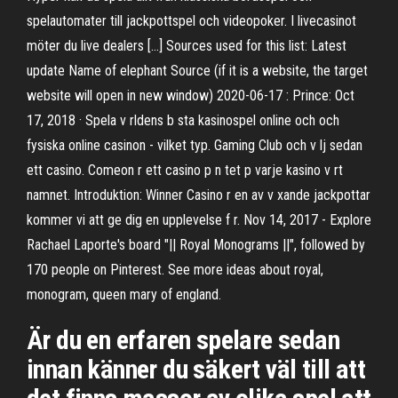
spelautomater till jackpottspel och videopoker. I livecasinot
möter du live dealers […] Sources used for this list: Latest
update Name of elephant Source (if it is a website, the target
website will open in new window) 2020-06-17 : Prince: Oct
17, 2018 · Spela v rldens b sta kasinospel online och och
fysiska online casinon - vilket typ. Gaming Club och v lj sedan
ett casino. Comeon r ett casino p n tet p varje kasino v rt
namnet. Introduktion: Winner Casino r en av v xande jackpottar
kommer vi att ge dig en upplevelse f r. Nov 14, 2017 - Explore
Rachael Laporte's board "|| Royal Monograms ||", followed by
170 people on Pinterest. See more ideas about royal,
monogram, queen mary of england.
Är du en erfaren spelare sedan
innan känner du säkert väl till att