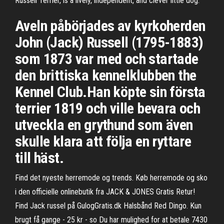
Russell Terrier, is a lively, independent, and clever little dog.
Aveln påbörjades av kyrkoherden
John (Jack) Russell (1795-1883)
som 1873 var med och startade
den brittiska kennelklubben the
Kennel Club.Han köpte sin första
terrier 1819 och ville bevara och
utveckla en grythund som även
skulle klara att följa en ryttare
till häst.
Find det nyeste herremode og trends. Køb herremode og sko
i den officielle onlinebutik fra JACK & JONES Gratis Retur!
Find Jack russel på GulogGratis.dk Halsbånd Red Dingo. Kun
brugt få gange - 25 kr - so Du har mulighed for at betale 7430