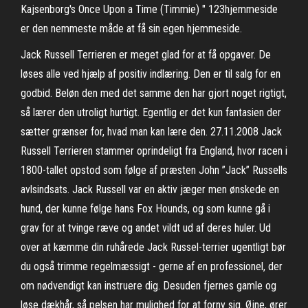
Kajsenborg's Once Upon a Time (Timmie) " 123hjemmeside
er den nemmeste måde at få sin egen hjemmeside.
Jack Russell Terrieren er meget glad for at få opgaver. De
løses alle ved hjælp af positiv indlæring. Den er til salg for en
godbid. Beløn den med det samme den har gjort noget rigtigt,
så lærer den utroligt hurtigt. Egentlig er det kun fantasien der
sætter grænser for, hvad man kan lære den. 27.11.2008 Jack
Russell Terrieren stammer oprindeligt fra England, hvor racen i
1800-tallet opstod som følge af præsten John ”Jack” Russells
avlsindsats. Jack Russell var en aktiv jæger men ønskede en
hund, der kunne følge hans Fox Hounds, og som kunne gå i
grav for at tvinge ræve og andet vildt ud af deres huler. Ud
over at kæmme din ruhårede Jack Russel-terrier ugentligt bør
du også trimme regelmæssigt - gerne af en professionel, der
om nødvendigt kan instruere dig. Desuden fjernes gamle og
løse dækhår, så pelsen har mulighed for at forny sig. Øjne, ører