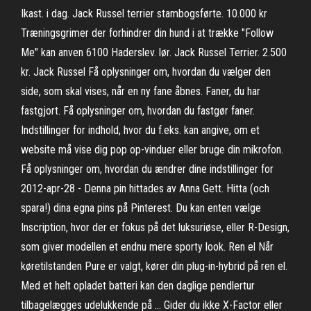
Ikast. i dag. Jack Russel terrier stambogsførte. 10.000 kr
Træningsgrimer der forhindrer din hund i at trække "Follow
Me" kan anven 6100 Haderslev. lør. Jack Russel Terrier. 2.500
kr. Jack Russel Få oplysninger om, hvordan du vælger den
side, som skal vises, når en ny fane åbnes. Faner, du har
fastgjort. Få oplysninger om, hvordan du fastgør faner.
Indstillinger for indhold, hvor du f.eks. kan angive, om et
website må vise dig pop op-vinduer eller bruge din mikrofon.
Få oplysninger om, hvordan du ændrer dine indstillinger for
2012-apr-28 - Denna pin hittades av Anna Gett. Hitta (och
spara!) dina egna pins på Pinterest. Du kan enten vælge
Inscription, hvor der er fokus på det luksuriøse, eller R-Design,
som giver modellen et endnu mere sporty look. Ren el Når
køretilstanden Pure er valgt, kører din plug-in-hybrid på ren el.
Med et helt opladet batteri kan den daglige pendlertur
tilbagelægges udelukkende på … Gider du ikke X-Factor eller