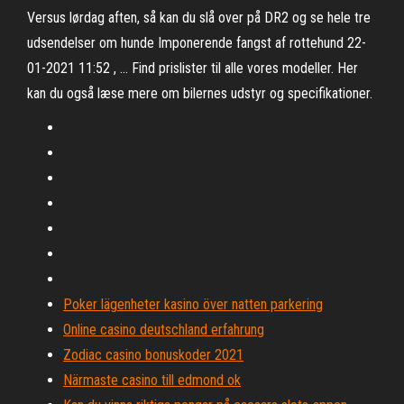
Versus lørdag aften, så kan du slå over på DR2 og se hele tre
udsendelser om hunde Imponerende fangst af rottehund 22-
01-2021 11:52 , … Find prislister til alle vores modeller. Her
kan du også læse mere om bilernes udstyr og specifikationer.
Poker lägenheter kasino över natten parkering
Online casino deutschland erfahrung
Zodiac casino bonuskoder 2021
Närmaste casino till edmond ok