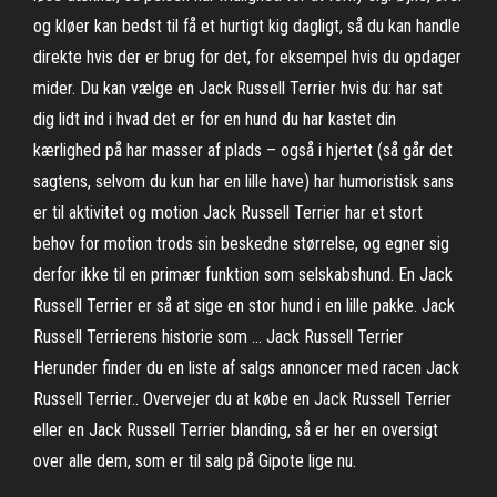
og kløer kan bedst til få et hurtigt kig dagligt, så du kan handle
direkte hvis der er brug for det, for eksempel hvis du opdager
mider. Du kan vælge en Jack Russell Terrier hvis du: har sat
dig lidt ind i hvad det er for en hund du har kastet din
kærlighed på har masser af plads – også i hjertet (så går det
sagtens, selvom du kun har en lille have) har humoristisk sans
er til aktivitet og motion Jack Russell Terrier har et stort
behov for motion trods sin beskedne størrelse, og egner sig
derfor ikke til en primær funktion som selskabshund. En Jack
Russell Terrier er så at sige en stor hund i en lille pakke. Jack
Russell Terrierens historie som … Jack Russell Terrier
Herunder finder du en liste af salgs annoncer med racen Jack
Russell Terrier.. Overvejer du at købe en Jack Russell Terrier
eller en Jack Russell Terrier blanding, så er her en oversigt
over alle dem, som er til salg på Gipote lige nu.