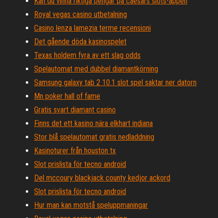
Kan du vinna riktiga pengar på caesars slots-appen
Royal vegas casino utbetalning
Casino lenza lamezia terme recensioni
Det gående döda kasinospelet
Texas holdem fyra av ett slag odds
Spelautomat med dubbel diamantkörning
Samsung galaxy tab 2 10.1 slot spel saktar ner datorn
Mn poker hall of fame
Gratis svart diamant casino
Finns det ett kasino nära elkhart indiana
Stor blå spelautomat gratis nedladdning
Kasinoturer från houston tx
Slot prislista för tecno android
Del mccoury blackjack county kedjor ackord
Slot prislista för tecno android
Hur man kan motstå speluppmaningar