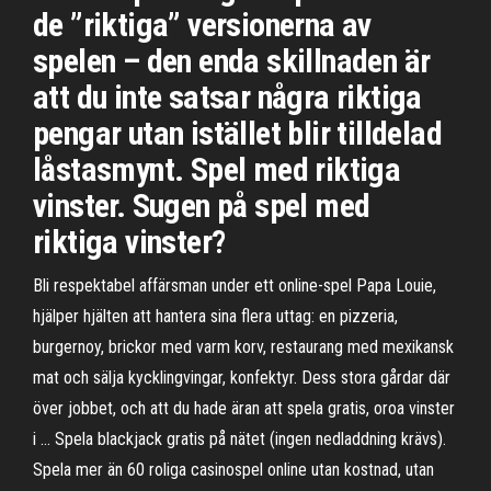
de ”riktiga” versionerna av
spelen – den enda skillnaden är
att du inte satsar några riktiga
pengar utan istället blir tilldelad
låstasmynt. Spel med riktiga
vinster. Sugen på spel med
riktiga vinster?
Bli respektabel affärsman under ett online-spel Papa Louie,
hjälper hjälten att hantera sina flera uttag: en pizzeria,
burgernoy, brickor med varm korv, restaurang med mexikansk
mat och sälja kycklingvingar, konfektyr. Dess stora gårdar där
över jobbet, och att du hade äran att spela gratis, oroa vinster
i … Spela blackjack gratis på nätet (ingen nedladdning krävs).
Spela mer än 60 roliga casinospel online utan kostnad, utan