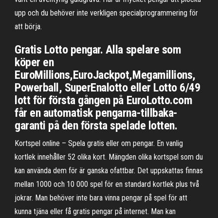
upp och du behöver inte verkligen specialprogrammering för
att börja.
Gratis Lotto pengar. Alla spelare som
köper en
EuroMillions,EuroJackpot,Megamillions,
Powerball, SuperEnalotto eller Lotto 6/49
lott för första gången på EuroLotto.com
får en automatisk pengarna-tillbaka-
garanti på den första spelade lotten.
Kortspel online – Spela gratis eller om pengar. En vanlig
kortlek innehåller 52 olika kort. Mängden olika kortspel som du
kan använda dem för är ganska ofattbar. Det uppskattas finnas
mellan 1000 och 10 000 spel för en standard kortlek plus två
jokrar. Man behöver inte bara vinna pengar på spel för att
kunna tjäna eller få gratis pengar på internet. Man kan