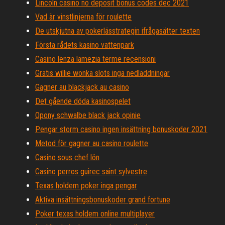
Lincoln casino no deposit bonus codes dec 2021
Vad är vinstlinjerna för roulette
De utskjutna av pokerlässtrategin ifrågasätter texten
Första rådets kasino vattenpark
Casino lenza lamezia terme recensioni
Gratis willie wonka slots inga nedladdningar
Gagner au blackjack au casino
Det gående döda kasinospelet
Opony schwalbe black jack opinie
Pengar storm casino ingen insättning bonuskoder 2021
Metod för gagner au casino roulette
Casino sous chef lön
Casino perros guirec saint sylvestre
Texas holdem poker inga pengar
Aktiva insättningsbonuskoder grand fortune
Poker texas holdem online multiplayer