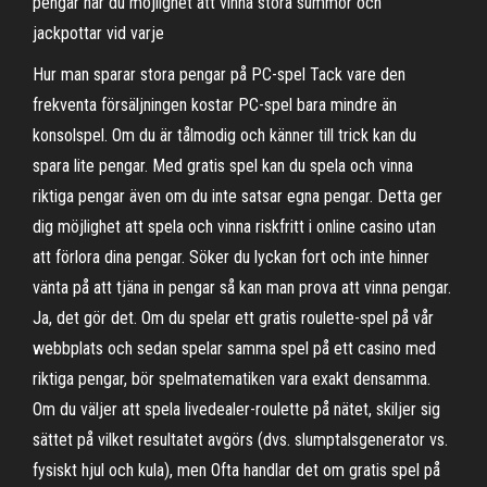
pengar har du möjlighet att vinna stora summor och
jackpottar vid varje
Hur man sparar stora pengar på PC-spel Tack vare den
frekventa försäljningen kostar PC-spel bara mindre än
konsolspel. Om du är tålmodig och känner till trick kan du
spara lite pengar. Med gratis spel kan du spela och vinna
riktiga pengar även om du inte satsar egna pengar. Detta ger
dig möjlighet att spela och vinna riskfritt i online casino utan
att förlora dina pengar. Söker du lyckan fort och inte hinner
vänta på att tjäna in pengar så kan man prova att vinna pengar.
Ja, det gör det. Om du spelar ett gratis roulette-spel på vår
webbplats och sedan spelar samma spel på ett casino med
riktiga pengar, bör spelmatematiken vara exakt densamma.
Om du väljer att spela livedealer-roulette på nätet, skiljer sig
sättet på vilket resultatet avgörs (dvs. slumptalsgenerator vs.
fysiskt hjul och kula), men Ofta handlar det om gratis spel på