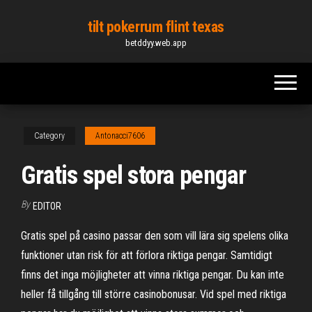
Skip
tilt pokerrum flint texas
to
betddyy.web.app
the
content
Category
Antonacci7606
Gratis spel stora pengar
By
EDITOR
Gratis spel på casino passar den som vill lära sig spelens olika
funktioner utan risk för att förlora riktiga pengar. Samtidigt
finns det inga möjligheter att vinna riktiga pengar. Du kan inte
heller få tillgång till större casinobonusar. Vid spel med riktiga